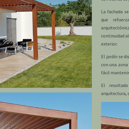
La fachada se
que refuerz
arquitectónic
continuidad al
exterior.
El jardín se d
con una zona 
fácil manteni
El resultad
arquitectura,