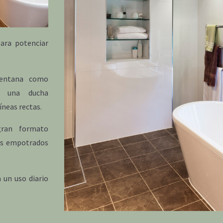
para potenciar
ventana como
n una ducha
íneas rectas.
gran formato
hos empotrados
 un uso diario